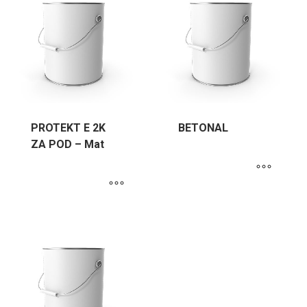
PROTEKT E 2K
BETONAL
ZA POD – Mat