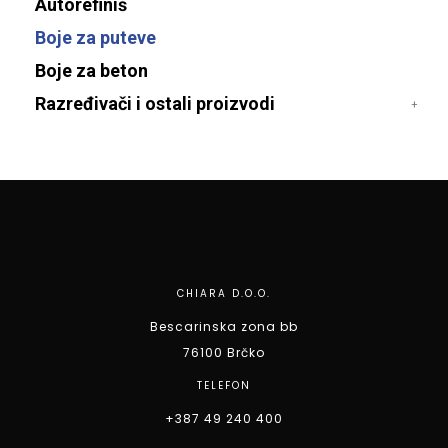
Autorefiniš
Boje za puteve
Boje za beton
Razređivači i ostali proizvodi
CHIARA D.O.O.
Bescarinska zona bb
76100 Brčko
TELEFON
+387 49 240 400