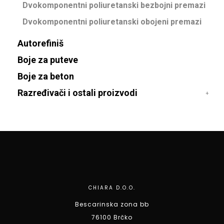
Dvokomponentni poliuretanski bezbojni premazi
Dvokomponentni poliuretanski obojeni premazi
Autorefiniš
Boje za puteve
Boje za beton
Razređivači i ostali proizvodi
CHIARA D.O.O.
Bescarinska zona bb
76100 Brčko