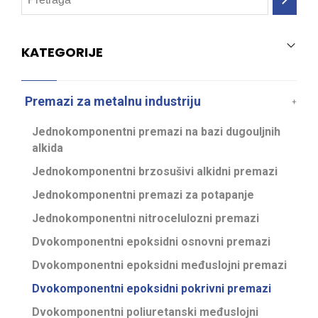
KATEGORIJE
Premazi za metalnu industriju
Jednokomponentni premazi na bazi dugouljnih
alkida
Jednokomponentni brzosušivi alkidni premazi
Jednokomponentni premazi za potapanje
Jednokomponentni nitrocelulozni premazi
Dvokomponentni epoksidni osnovni premazi
Dvokomponentni epoksidni međuslojni premazi
Dvokomponentni epoksidni pokrivni premazi
Dvokomponentni poliuretanski međuslojni