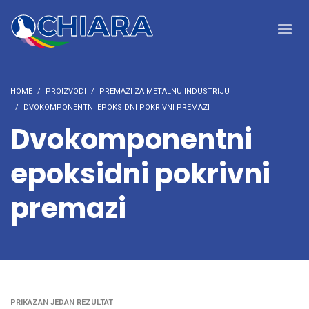
HOME
PROIZVODI
PREMAZI ZA METALNU INDUSTRIJU
DVOKOMPONENTNI EPOKSIDNI POKRIVNI PREMAZI
Dvokomponentni
epoksidni pokrivni
premazi
PRIKAZAN JEDAN REZULTAT